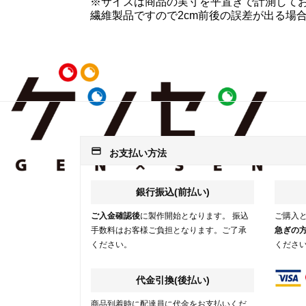
※サイズは商品の実寸を平置きで計測して
繊維製品ですので2cm前後の誤差が出る場
payment
お支払い方法
銀行振込(前払い)
ご入金確認後
に製作開始となります。 振込
ご購入
手数料はお客様ご負担となります。ご了承
急ぎの
ください。
くださ
代金引換(後払い)
商品到着時に配達員に代金をお支払いくだ