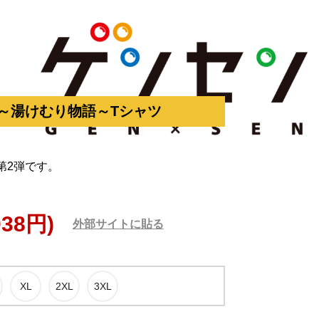
ク～湯けむり物語～Tシャツ
第2弾です。
038円)
外部サイトに貼る