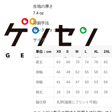
生地の厚さ
7.4 oz
印刷手法
インクジェット印刷
サイズ
単位：cm
XS
S
M
L
XL
2XL
着丈
63
66
70
74
78
82
身幅
46
49
52
55
58
61
肩幅
41
44
47
50
53
56
袖丈
18
19
20
22
24
26
脇仕様
丸胴(脇腹にプリント可能)