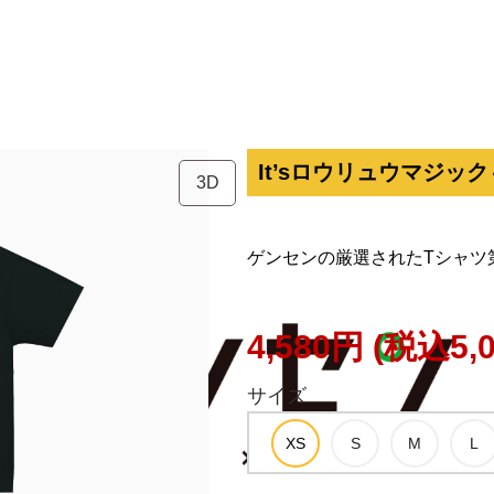
It’sロウリュウマジッ
3D
ゲンセンの厳選されたTシャツ
4,580円
(税込5,
サイズ