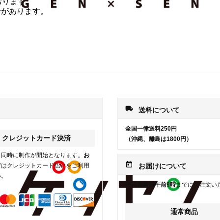
おります。
合があります。
local_shipping
送料について
全国一律送料250円
クレジットカード決済
（沖縄、離島は1800円）
と同時に制作が開始となります。
お
today
方
はクレジットカード払いをご利用
お届けについて
い。
平日営業日午前9時
までにご注文い
通常商品