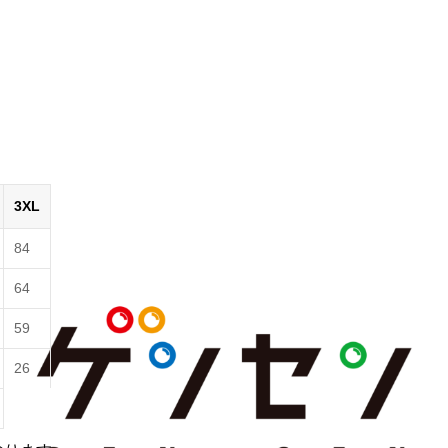
3XL
84
64
59
26