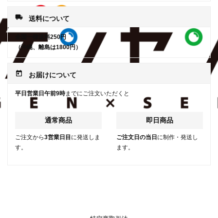
local_shipping
送料について
全国一律送料250円
（沖縄、離島は1800円）
today
お届けについて
平日営業日午前9時
までにご注文いただくと
通常商品
即日商品
ご注文から
3営業日目
に発送しま
ご注文日の当日
に制作・発送し
す。
ます。