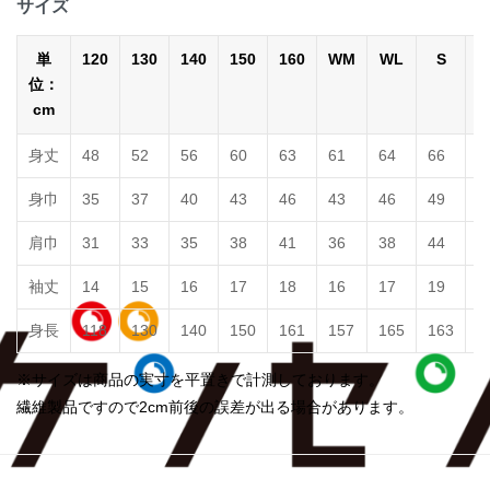
サイズ
単
120
130
140
150
160
WM
WL
S
位：
cm
身丈
48
52
56
60
63
61
64
66
7
身巾
35
37
40
43
46
43
46
49
5
肩巾
31
33
35
38
41
36
38
44
4
袖丈
14
15
16
17
18
16
17
19
2
身長
118
130
140
150
161
157
165
163
1
※サイズは商品の実寸を平置きで計測しております。
繊維製品ですので2cm前後の誤差が出る場合があります。