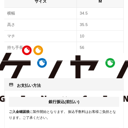
サイズ
M
横幅
34.5
高さ
35.5
マチ
10
持ち手長
56
payment
お支払い方法
銀行振込(前払い)
ご入金確認後
に製作開始となります。 振込手数料はお客様ご負担とな
ります。ご了承ください。