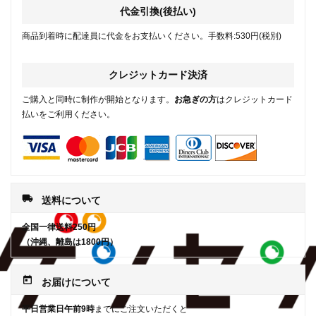
代金引換(後払い)
商品到着時に配達員に代金をお支払いください。手数料:530円(税別)
クレジットカード決済
ご購入と同時に制作が開始となります。
お急ぎの方
はクレジットカード
払いをご利用ください。
local_shipping
送料について
全国一律送料250円
（沖縄、離島は1800円）
today
お届けについて
平日営業日午前9時
までにご注文いただくと