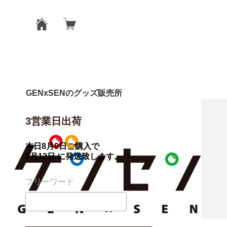
GENxSENのグッズ販売所
3営業日出荷
本日
8月9日
ご購入で
8月12日
に発送致します。
フリーワード