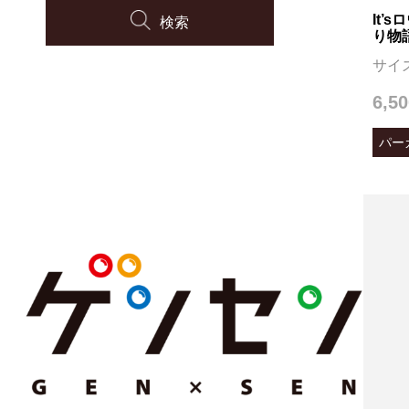
It
検索
り物
サイ
6,5
パー