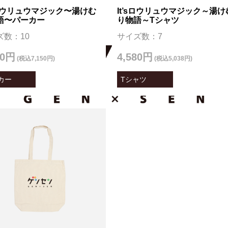
’sロウリュウマジック〜湯けむ
It’sロウリュウマジック～湯け
語〜パーカー
り物語～Tシャツ
ズ数：10
サイズ数：7
00円
4,580円
(税込7,150円)
(税込5,038円)
カー
Tシャツ